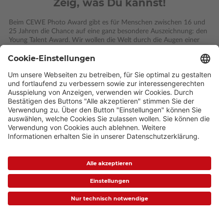
Zeig, was Du kannst!
Beim CEWE Photo Award gibt es für Menschen zwischen 16 und
25 Jahren die Chance auf eine ganz besondere Auszeichnung: den
Young Talent Award. Wir wollen die Welt durch die Augen einer
Generation sehen, die mutig ist, die fordert – und feiert: und zwar
die Schönheit unseres Planeten.
Du willst beim größten Fotowettbewerb der Welt dabei sein? Und
hast Lust in die Fotografie einzutauchen? Dann mach mit!
So einfach geht's:
Anmelden
Hochladen